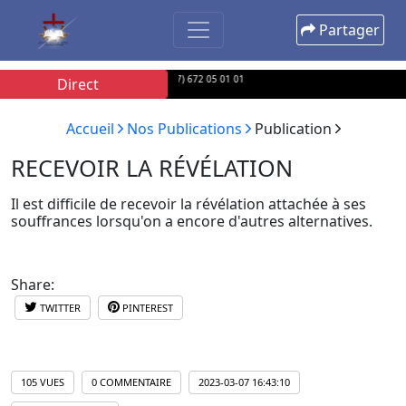
Partager
 par SMS, Appel ou Whatsapp au (+237) 672 05 01 01
Direct
Accueil
Nos Publications
Publication
RECEVOIR LA RÉVÉLATION
Il est difficile de recevoir la révélation attachée à ses
souffrances lorsqu'on a encore d'autres alternatives.
Share:
TWITTER
PINTEREST
105 VUES
0 COMMENTAIRE
2023-03-07 16:43:10