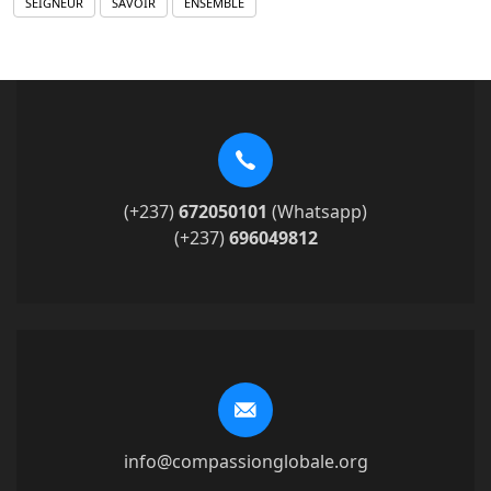
SEIGNEUR
SAVOIR
ENSEMBLE
(+237)
672050101
(Whatsapp)
(+237)
696049812
info@compassionglobale.org