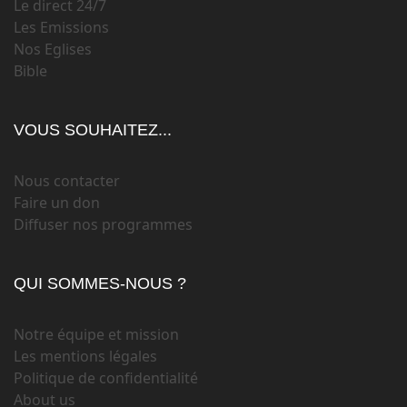
Le direct 24/7
Les Emissions
Nos Eglises
Bible
VOUS SOUHAITEZ...
Nous contacter
Faire un don
Diffuser nos programmes
QUI SOMMES-NOUS ?
Notre équipe et mission
Les mentions légales
Politique de confidentialité
About us