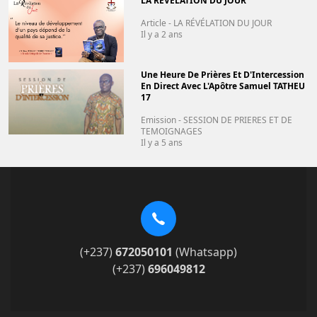
LA RÉVÉLATION DU JOUR
Article - LA RÉVÉLATION DU JOUR
Il y a 2 ans
Une Heure De Prières Et D'Intercession
En Direct Avec L'Apôtre Samuel TATHEU
17
Emission - SESSION DE PRIERES ET DE
TEMOIGNAGES
Il y a 5 ans
(+237)
672050101
(Whatsapp)
(+237)
696049812