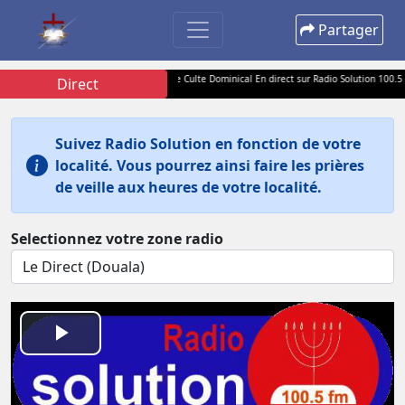
Partager
 l'Apôtre Samuel TATHEU pour votre Culte Dominical En direct sur Radio Solution 100.5 FM, Sol
Direct
Suivez Radio Solution en fonction de votre
localité. Vous pourrez ainsi faire les prières
de veille aux heures de votre localité.
Selectionnez votre zone radio
Play
Video