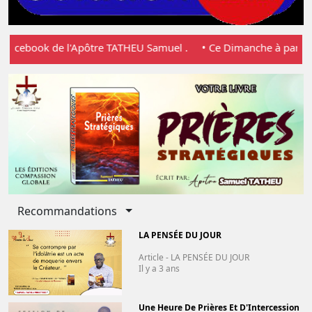
acebook de l'Apôtre TATHEU Samuel .
• Ce Dimanche à partir de 1
Previous
Next
Toggle Dropdown
Recommandations
LA PENSÉE DU JOUR
Article - LA PENSÉE DU JOUR
Il y a 3 ans
Une Heure De Prières Et D'Intercession