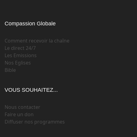
Compassion Globale
Comment recevoir la chaîne
Le direct 24/7
Les Emissions
Nos Eglises
Bible
VOUS SOUHAITEZ...
Nous contacter
Faire un don
Diffuser nos programmes