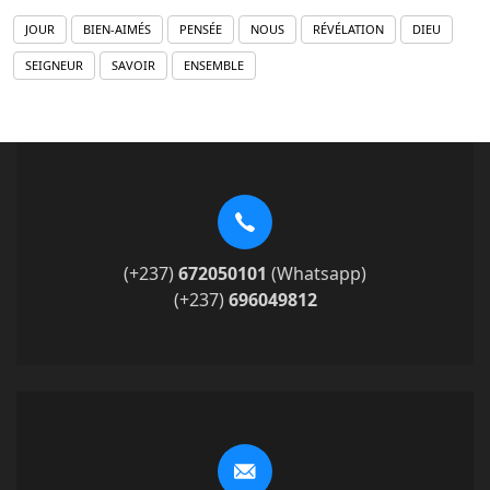
JOUR
BIEN-AIMÉS
PENSÉE
NOUS
RÉVÉLATION
DIEU
SEIGNEUR
SAVOIR
ENSEMBLE
(+237)
672050101
(Whatsapp)
(+237)
696049812