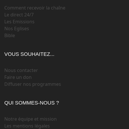
Comment recevoir la chaîne
Le direct 24/7
Les Emissions
Nos Eglises
Bible
VOUS SOUHAITEZ...
Nous contacter
Faire un don
Diffuser nos programmes
QUI SOMMES-NOUS ?
Notre équipe et mission
Les mentions légales