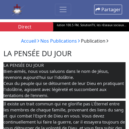
Partager
te Dominical En direct sur Radio Solution 100.5 FM, SolutionTV, les réseaux sociaux...
• C
Direct
Accueil
Nos Publications
Publication
LA PENSÉE DU JOUR
LA PENSÉE DU JOUR
Bien-aimés, nous vous saluons dans le nom de Jésus, 
revenons aujourd'hui sur l'idolâtrie. 
Ceux du peuple qui se détournent de leur Dieu en pratiquant 
l'idolâtrie, agissent avec légèreté et succombent aux 
tentations de l'ennemi. 
Il existe un trait commun qui ne glorifie pas L'Éternel entre 
les membres de chaque famille, provenant des liens du sang 
et  qui combat l'Esprit de Dieu en vous. Vous devez 
continuellement lui faire la guerre, car il essayera toujours 
de 
vous détourner de la volonté de Dieu, et vous fera subir des 