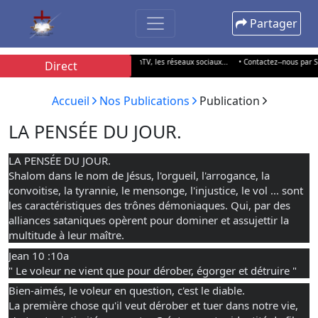
Partager
ur Radio Solution 100.5 FM, SolutionTV, les réseaux sociaux...
• Contactez--nous par SMS,
Direct
Accueil
Nos Publications
Publication
LA PENSÉE DU JOUR.
LA PENSÉE DU JOUR.
Shalom dans le nom de Jésus, l'orgueil, l'arrogance, la 
convoitise, la tyrannie, le mensonge, l'injustice, le vol ... sont 
les caractéristiques des trônes démoniaques. Qui, par des 
alliances sataniques opèrent pour dominer et assujettir la 
multitude à leur maître.
Jean 10 :10a 
" Le voleur ne vient que pour dérober, égorger et détruire "
Bien-aimés, le voleur en question, c'est le diable.
La première chose qu'il veut dérober et tuer dans notre vie, 