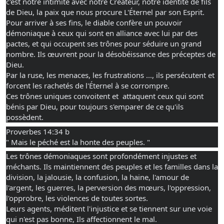
c'est notre intimité avec notre Créateur, notre identité de fils 
de Dieu, la paix que nous procure L'Éternel par son Esprit.
Pour arriver à ses fins, le diable confère un pouvoir 
démoniaque à ceux qui sont en alliance avec lui par des 
pactes, et qui occupent ses trônes pour séduire un grand 
nombre. Ils œuvrent pour la désobéissance des préceptes de  
Dieu. 
Par la ruse, les menaces, les frustrations ..., ils persécutent et 
forcent les rachetés de l'Éternel à se corrompre.
Ces trônes uniques convoitent et  attaquent ceux qui sont 
bénis par Dieu, pour toujours s'emparer de ce qu'ils 
possèdent.
Proverbes 14:34 b
" Mais le péché est la honte des peuples. "
Les trônes démoniaques sont profondément injustes et 
méchants. Ils maintiennent des peuples et les familles dans la 
division, la jalousie, la confusion, la haine, l'amour de 
l'argent, les guerres, la perversion des mœurs, l'oppression, 
l'opprobre, les violences de toutes sortes.
Leurs agents, méditent l'injustice et se tiennent sur une voie 
qui n'est pas bonne, Ils affectionnent le mal.