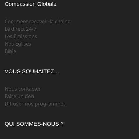
Compassion Globale
Comment recevoir la chaîne
Le direct 24/7
Les Emissions
Nos Eglises
Bible
VOUS SOUHAITEZ...
Nous contacter
Faire un don
Diffuser nos programmes
QUI SOMMES-NOUS ?