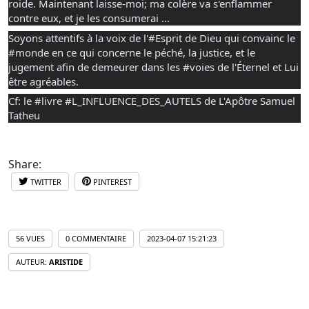
roide. Maintenant laisse-moi; ma colère va s'enflammer 
contre eux, et je les consumerai ...
Soyons attentifs à la voix de l'
#Esprit
 de Dieu qui convainc le 
#monde
 en ce qui concerne le péché, la justice, et le 
jugement afin de demeurer dans les 
#voies
 de l'Éternel et Lui 
être agréables.
Cf: le 
#livre
#L_INFLUENCE_DES_AUTELS
 de L'Apôtre Samuel 
Tatheu
Share:
TWITTER
PINTEREST
56 VUES
0 COMMENTAIRE
2023-04-07 15:21:23
AUTEUR:
ARISTIDE