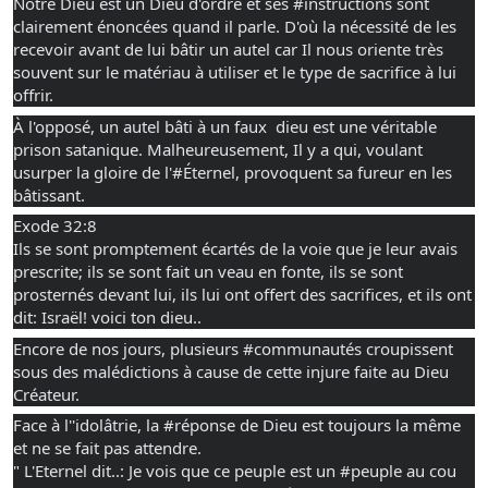
Notre Dieu est un Dieu d'ordre et ses 
#instructions
 sont 
clairement énoncées quand il parle. D'où la nécessité de les 
recevoir avant de lui bâtir un autel car Il nous oriente très 
souvent sur le matériau à utiliser et le type de sacrifice à lui 
offrir.
À l'opposé, un autel bâti à un faux  dieu est une véritable 
prison satanique. Malheureusement, Il y a qui, voulant 
usurper la gloire de l'
#Éternel
, provoquent sa fureur en les 
bâtissant.
Exode 32:8 
Ils se sont promptement écartés de la voie que je leur avais 
prescrite; ils se sont fait un veau en fonte, ils se sont 
prosternés devant lui, ils lui ont offert des sacrifices, et ils ont 
dit: Israël! voici ton dieu..
Encore de nos jours, plusieurs 
#communautés
 croupissent 
sous des malédictions à cause de cette injure faite au Dieu 
Créateur.
Face à l''idolâtrie, la 
#réponse
 de Dieu est toujours la même 
et ne se fait pas attendre.
" L'Eternel dit..: Je vois que ce peuple est un 
#peuple
 au cou 