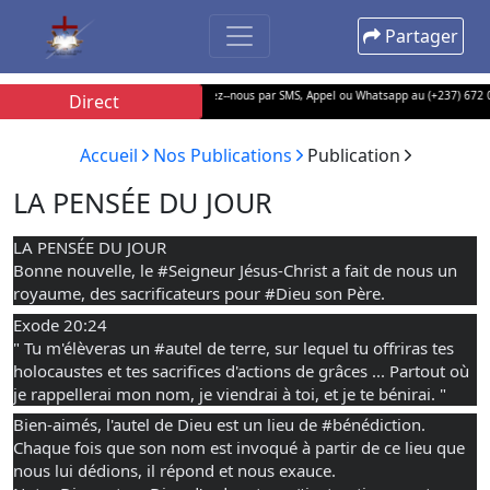
Partager
 les réseaux sociaux...
• Contactez--nous par SMS, Appel ou Whatsapp au (+237) 672 05 01
Direct
Accueil
Nos Publications
Publication
LA PENSÉE DU JOUR
LA PENSÉE DU JOUR
Bonne nouvelle, le 
#Seigneur
 Jésus-Christ a fait de nous un 
royaume, des sacrificateurs pour 
#Dieu
 son Père.
Exode 20:24 
" Tu m'élèveras un 
#autel
 de terre, sur lequel tu offriras tes 
holocaustes et tes sacrifices d'actions de grâces ... Partout où 
je rappellerai mon nom, je viendrai à toi, et je te bénirai. "
Bien-aimés, l'autel de Dieu est un lieu de 
#bénédiction
. 
Chaque fois que son nom est invoqué à partir de ce lieu que 
nous lui dédions, il répond et nous exauce. 