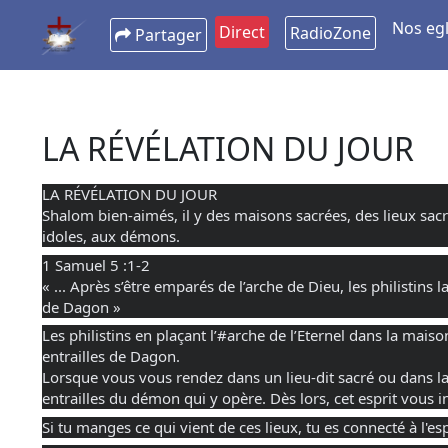
Nos egl
Direct
RadioZone
Partager
LA RÉVÉLATION DU JOUR
LA RÉVÉLATION DU JOUR
Shalom bien-aimés, il y des maisons sacrées, des lieux sacr
idoles, aux démons.
1 Samuel 5 :1-2
« ... Après s’être emparés de l’arche de Dieu, les philistins
de Dagon »
Les
philistins en plaçant l’
#arche
de l’Eternel dans la maison
entrailles de Dagon.
Lorsque vous vous rendez dans un lieu-dit sacré ou dans l
entrailles du démon qui y opère. Dès lors, cet esprit vous i
Si tu manges ce qui vient de ces lieux, tu es connecté à l'e