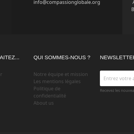
info@compassionglobale.org
B
ITEZ...
QUI SOMMES-NOUS ?
NEWSLETTE
r
Notre équipe et mission
Les mentions légales
Politique de
Recevez les nouve
confidentialité
About us