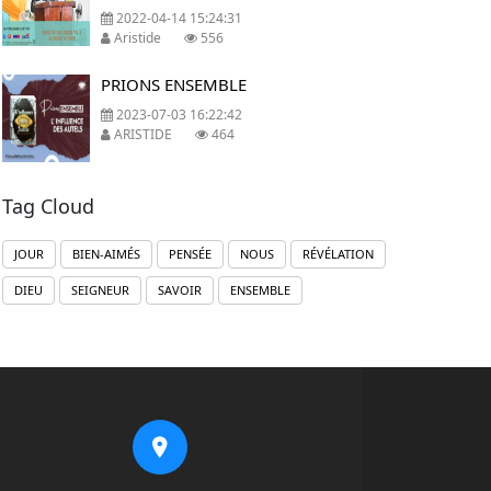
2022-04-14 15:24:31
Aristide
556
PRIONS ENSEMBLE
2023-07-03 16:22:42
ARISTIDE
464
Tag Cloud
JOUR
BIEN-AIMÉS
PENSÉE
NOUS
RÉVÉLATION
DIEU
SEIGNEUR
SAVOIR
ENSEMBLE