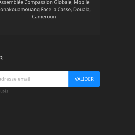
Assemblée Compassion Globale, Mobile
onakouamouang Face la Casse, Douala,
Cameroun
R
VALIDER
autés