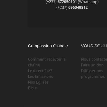
(+237)
672050101
(Whatsapp)
(+237)
696049812
Compassion Globale
VOUS SOUHA
Comment recevoir la
Nous contacte
chaîne
Faire un don
Le direct 24/7
Diffuser nos
Les Emissions
programmes
Nos Eglises
Bible