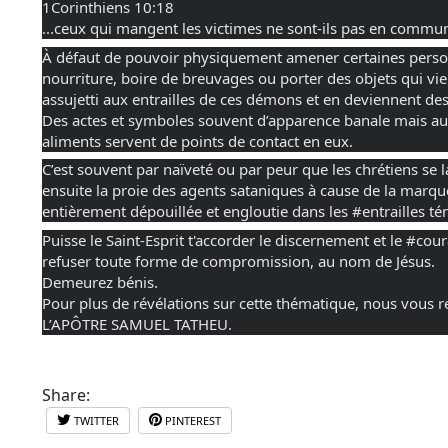
1Corinthiens 10:18
...ceux qui mangent les victimes ne sont-ils pas en commun
À défaut de pouvoir physiquement amener certaines personne
nourriture, boire de breuvages ou porter des objets qui vie
assujetti aux entrailles de ces démons et en deviennent des
Des actes et symboles souvent d’apparence banale mais au
aliments servent de points de contact en eux.
C’est souvent par naïveté ou par peur que les chrétiens se
ensuite la proie des agents sataniques à cause de la marqu
entièrement dépouillée et engloutie dans les
#entrailles
tén
Puisse le Saint-Esprit t'accorder le discernement et le
#cour
refuser toute forme de compromission, au nom de Jésus.
Demeurez bénis.
Pour plus de révélations sur cette thématique, nous vou
L’APÔTRE SAMUEL TATHEU.
Share:
TWITTER
PINTEREST