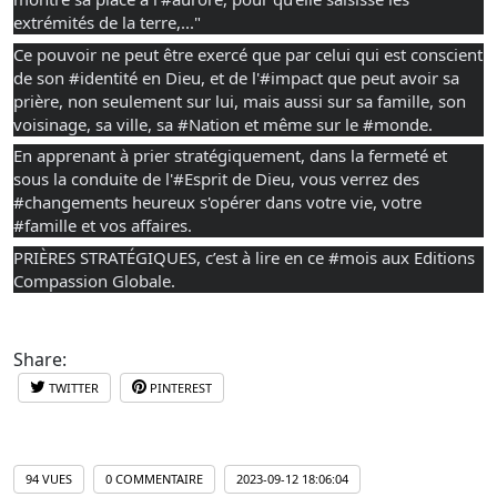
extrémités de la terre,..."
Ce pouvoir ne peut être exercé que par celui qui est conscient
de son
#identité
en Dieu, et de l'
#impact
que peut avoir sa
prière, non seulement sur lui, mais aussi sur sa famille, son
voisinage, sa ville, sa
#Nation
et même sur le
#monde
.
En apprenant à prier stratégiquement, dans la fermeté et
sous la conduite de l'
#Esprit
de Dieu, vous verrez des
#changements
heureux s'opérer dans votre vie, votre
#famille
et vos affaires.
PRIÈRES STRATÉGIQUES, c’est à lire en ce
#mois
aux Editions
Compassion Globale.
Share:
TWITTER
PINTEREST
94 VUES
0 COMMENTAIRE
2023-09-12 18:06:04