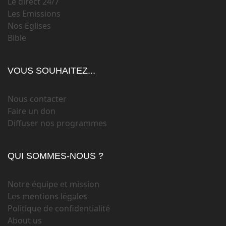
Le direct 24/7
Les Emissions
Nos Eglises
Bible
VOUS SOUHAITEZ...
Nous contacter
Faire un don
Diffuser nos programmes
QUI SOMMES-NOUS ?
Notre équipe et mission
Les mentions légales
Politique de confidentialité
About us