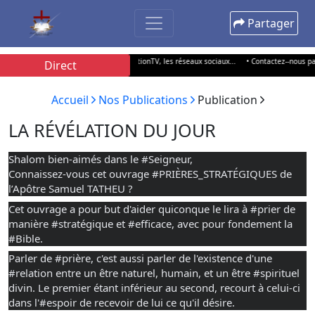
Partager
t sur Radio Solution 100.5 FM, SolutionTV, les réseaux sociaux...
• Contactez--nous par SM
Direct
Accueil
Nos Publications
Publication
LA RÉVÉLATION DU JOUR
Shalom bien-aimés dans le
#Seigneur
,
Connaissez-vous cet ouvrage
#PRIÈRES_STRATÉGIQUES
de
l’Apôtre Samuel TATHEU ?
Cet ouvrage a pour but d'aider quiconque le lira à
#prier
de
manière
#stratégique
et
#efficace
, avec pour fondement la
#Bible
.
Parler de
#prière
, c'est aussi parler de l'existence d'une
#relation
entre un être naturel, humain, et un être
#spirituel
divin. Le premier étant inférieur au second, recourt à celui-ci
dans l'
#espoir
de recevoir de lui ce qu'il désire.