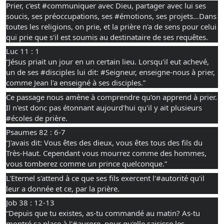
Prier, c'est
#communiquer
avec Dieu, partager avec lui ses
soucis, ses préoccupations, ses
#émotions
, ses projets…Dans
toutes les religions, on prie, et la prière n'a de sens pour celui
qui prie que s'il est soumis au destinataire de ses requêtes.
Luc 11 : 1
“Jésus priait un jour en un certain lieu. Lorsqu'il eut achevé,
un de ses
#disciples
lui dit:
#Seigneur
, enseigne-nous à prier,
comme Jean l'a enseigné à ses disciples.”
Ce passage nous amène à comprendre qu'on apprend à prier.
Il n'est donc pas étonnant aujourd'hui qu'il y ait plusieurs
#écoles
de prière.
Psaumes 82 : 6-7
“J'avais dit: Vous êtes des dieux, vous êtes tous des fils du
Très-Haut. Cependant vous mourrez comme des hommes,
vous tomberez comme un prince quelconque.”
L'Eternel s'attend à ce que ses fils exercent l'
#autorité
qu'il
leur a donnée et ce, par la prière.
Job 38 : 12-13
“Depuis que tu existes, as-tu commandé au matin? As-tu
montré sa place à l'
#aurore
, pour qu'elle saisisse les