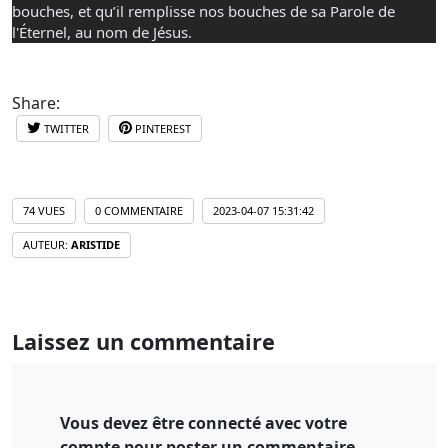
bouches, et qu’il remplisse nos bouches de sa Parole de 
l'Éternel, au nom de Jésus.
Share:
TWITTER
PINTEREST
74 VUES
0 COMMENTAIRE
2023-04-07 15:31:42
AUTEUR:
ARISTIDE
Laissez un commentaire
Vous devez être connecté avec votre
compte pour poster un commentaire