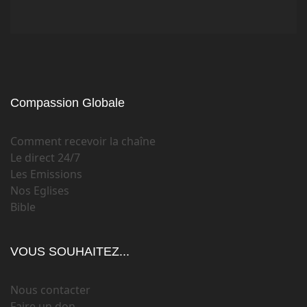
Compassion Globale
Comment recevoir la chaîne
Le direct 24/7
Les Emissions
Nos Eglises
Bible
VOUS SOUHAITEZ...
Nous contacter
Faire un don