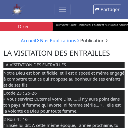
Partager
etrouvez l'Apôtre Samuel TATHEU pour votre Culte Dominical En direct sur Radio Solution 100.
Direct
Accueil
Nos Publications
Publication
LA VISITATION DES ENTRAILLES
LA VISITATION DES ENTRAILLES
Notre Dieu est bon et fidèle, et il est disposé et même engagé 
à combattre tout ce qui s’oppose au bonheur de ses enfants 
et de ses fils.
Exode 23 : 25-26
« 
Vous servirez L’Eternel votre Dieu ... Il n’y aura point dans 
ton pays ni femme qui avorte, ni femme stérile... ». Telle est 
la volonté de Dieu pour toute femme.
2 Rois 4 : 16
" Elisée lui dit: A cette même époque, l'année prochaine, tu 