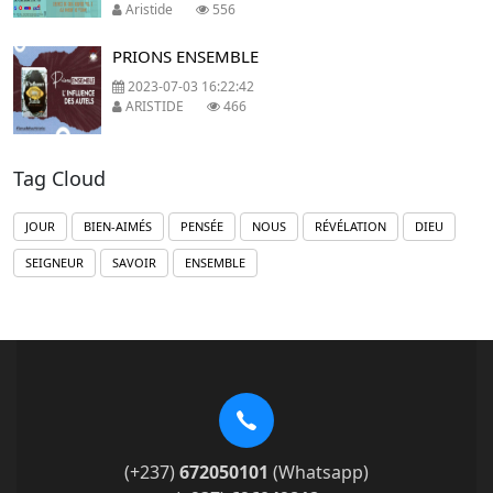
Aristide
556
PRIONS ENSEMBLE
2023-07-03 16:22:42
ARISTIDE
466
Tag Cloud
JOUR
BIEN-AIMÉS
PENSÉE
NOUS
RÉVÉLATION
DIEU
SEIGNEUR
SAVOIR
ENSEMBLE
(+237)
672050101
(Whatsapp)