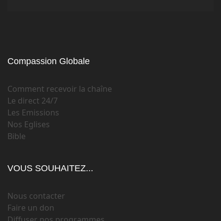
Compassion Globale
Comment recevoir la chaîne
Le direct 24/7
Les Emissions
Nos Eglises
Bible
VOUS SOUHAITEZ...
Nous contacter
Faire un don
Diffuser nos programmes