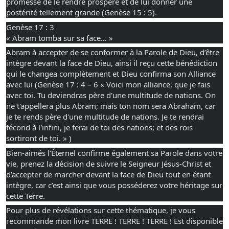
promesse de le rendre prospère et de lui donner une
postérité tellement grande (Genèse 15 : 5).
Genèse 17 : 3
« Abram tomba sur sa face… »
Abram à accepter de se conformer à la Parole de Dieu, d’être
intègre devant la face de Dieu, ainsi il reçu cette bénédiction
qui le changea complètement et Dieu confirma son Alliance
avec lui (Genèse 17 : 4 – 6 « Voici mon alliance, que je fais
avec toi. Tu deviendras père d'une multitude de nations. On
ne t'appellera plus Abram; mais ton nom sera Abraham, car
je te rends père d'une multitude de nations. Je te rendrai
fécond à l'infini, je ferai de toi des nations; et des rois
sortiront de toi. » )
Bien-aimés l’Éternel confirme également sa Parole dans votre
vie, prenez la décision de suivre le Seigneur Jésus-Christ et
d’accepter de marcher devant la face de Dieu tout en étant
intègre, car c’est ainsi que vous posséderez votre héritage sur
cette Terre.
Pour plus de révélations sur cette thématique, je vous
recommande mon livre TERRE ! TERRE ! TERRE ! Est disponible