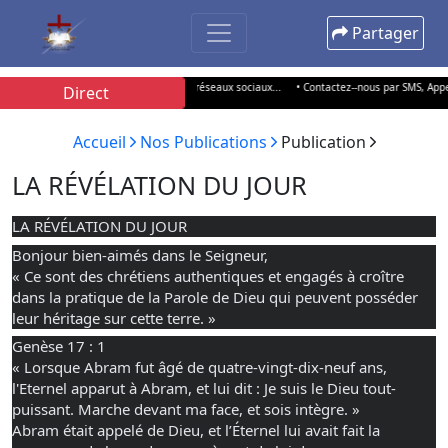
Partager
 Solution 100.5 FM, SolutionTV, les réseaux sociaux...
• Contactez--nous par SMS, Appel o
Direct
Accueil
Nos Publications
Publication
LA RÉVÉLATION DU JOUR
LA RÉVÉLATION DU JOUR
Bonjour bien-aimés dans le Seigneur,
« Ce sont des chrétiens authentiques et engagés à croître
dans la pratique de la Parole de Dieu qui peuvent posséder
leur héritage sur cette terre. »
Genèse 17 : 1
« Lorsque Abram fut âgé de quatre-vingt-dix-neuf ans,
l'Eternel apparut à Abram, et lui dit : Je suis le Dieu tout-
puissant. Marche devant ma face, et sois intègre. »
Abram était appelé de Dieu, et l’Éternel lui avait fait la