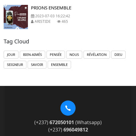
PRIONS ENSEMBLE
2023-07-03 16:22:42
ARISTIDE
465
Tag Cloud
JOUR
BIEN-AIMÉS
PENSÉE
NOUS
RÉVÉLATION
DIEU
SEIGNEUR
SAVOIR
ENSEMBLE
(+237)
672050101
(Whatsapp)
(+237)
696049812